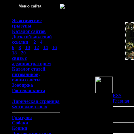
Меню сайта
Воскрес
Экзотические
грызуны
Каталог сайтов
Доска объявлений
ссылки
::
2
::
4
::
6
::
8
::
10
::
12
::
14
::
16
::
18
::
20
::
связь с
администратором
Каталог статей,
При
питомников,
ваши советы
Зообиржа
Гостевая книга
RSS
Главная
»
Лирическая страница
Фото животных
В категор
Показано 
Грызуны
Собаки
Сортирова
Кошки
Другие животные