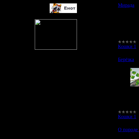
Мирада
Кошки 1
Берёзка
сиб
кот
Кошки 1
О породе 
О породе