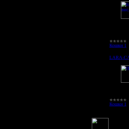
сай
пят
Кошки 1
LARA-C
Пит
Кошки 1