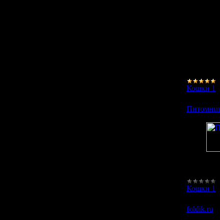
Пит
кор
кош
пор
ста
пре
про
Кошки 1
Питомник
Пит
Кошки 1
foldik.ru