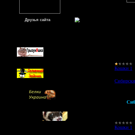
Пит
кун
Друзья сайта
Наш
наш
ё
пит
возр
при
люб
заб
Кошки 1
Сибирски
Сиб
поб
Для
Кошки 1