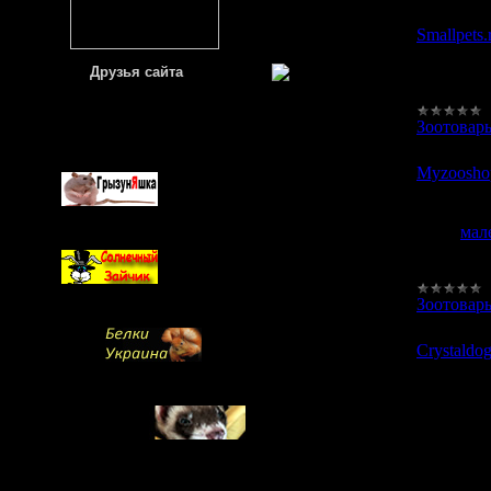
Smallpets.
Друзья сайта
У н
ё
Зоотовар
Myzoosho
Все
мал
Инт
Зоотовар
Crystaldog
Crys
соб
на 
соба
бот
пла