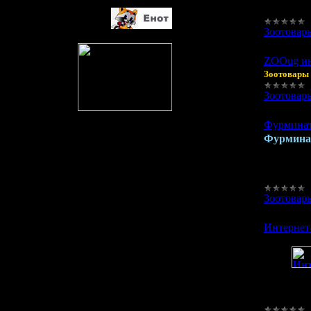
Зоотовар
ZOOug ин
Зоотовары 
Зоотовар
Фурминат
Фурминат
линьки.
Разработ
- уменьша
Зоотовар
Интернет
Инт