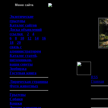
Меню сайта
Пятница
Экзотические
грызуны
Каталог сайтов
Доска объявлений
ссылки
::
2
::
4
::
6
::
8
::
10
::
12
::
14
::
16
::
18
::
20
::
связь с
администратором
Каталог статей,
Прив
питомников,
ваши советы
Зообиржа
Гостевая книга
RSS
Главная
»
Лирическая страница
Фото животных
В категор
Показано 
Грызуны
Собаки
Сортирова
Кошки
Другие животные